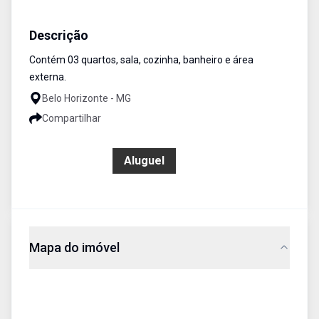
Casa
Aluguel
Cód:
179
Descrição
Contém 03 quartos, sala, cozinha, banheiro e área
externa.
Belo Horizonte - MG
Compartilhar
R$ 1.650,00
Aluguel
Mapa do imóvel