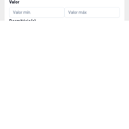
Valor
Dormitório(s)
1
+
2
+
3
+
4
+
Vaga(s)
1
+
2
+
3
+
4
+
Mais filtros
PESQUISAR
LIMPAR