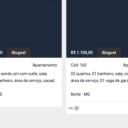
00
Aluguel
R$ 1.100,00
Aluguel
Apartamento
Cód:
160
Ap
 sendo um com suíte, sala,
02 quartos, 01 banheiro, sala, c
anheiro, área de serviço, sacada
área de serviço, 01 vaga de ga
de garagem coberta.
MG
Ibirité - MG
2
1