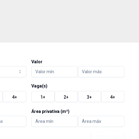
Valor
Vaga(s)
4
+
1
+
2
+
3
+
4
+
Área privativa (m²)
PESQUISAR