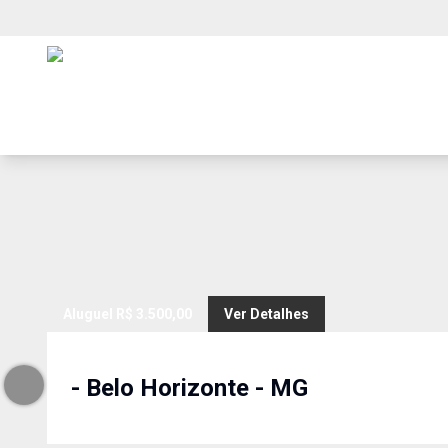
Aluguel
R$ 3.500,00
Ver Detalhes
-
Belo Horizonte
-
MG