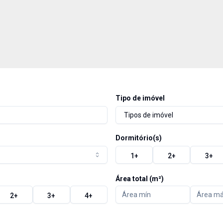
Tipo de imóvel
Tipos de imóvel
Dormitório(s)
1
+
2
+
3
+
Área total (m²)
2
+
3
+
4
+