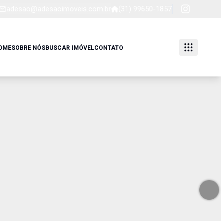
adesao@adesaoimoveis.com.br
(31) 99650-1857
OME
SOBRE NÓS
BUSCAR IMÓVEL
CONTATO