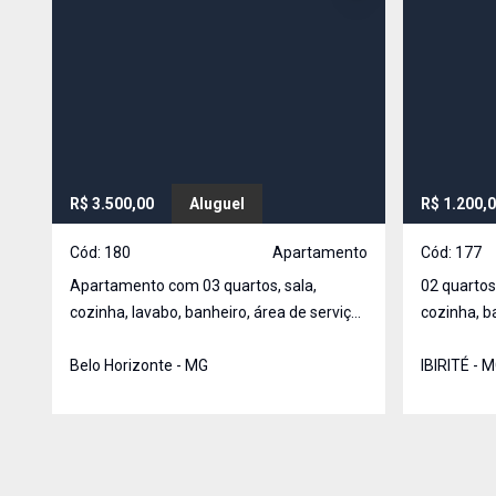
R$ 3.500,00
Aluguel
R$ 1.200,
Cód:
180
Apartamento
Cód:
177
Apartamento com 03 quartos, sala,
02 quartos
cozinha, lavabo, banheiro, área de serviço
cozinha, b
e 01 vaga de garagem.
e 01 vaga 
Belo Horizonte - MG
IBIRITÉ - 