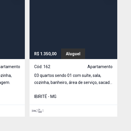
R$ 1.350,00
Aluguel
R$
artamento
Cód:
162
Apartamento
C
ozinha,
03 quartos sendo 01 com suíte, sala,
Ap
ragem.
cozinha, banheiro, área de serviço, sacada
co
(em 02 quartos) e 01 vaga de garagem
pri
coberta.
IBIRITÉ - MG
ga
IB
2
1
2